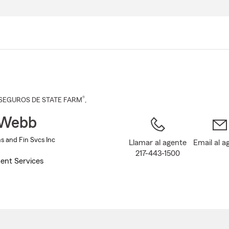
Pasar
al
contenido
principal
®
SEGUROS DE STATE FARM
,
 Webb
s and Fin Svcs Inc
Llamar al agente
Email al a
217-443-1500
ent Services