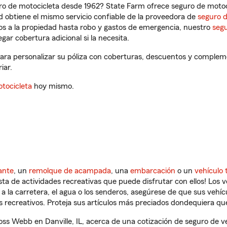
ro de motocicleta desde 1962? State Farm ofrece seguro de motoci
 obtiene el mismo servicio confiable de la proveedora de
seguro 
os a la propiedad hasta robo y gastos de emergencia, nuestro
segu
gar cobertura adicional si la necesita.
para personalizar su póliza con coberturas, descuentos y complem
iar.
tocicleta
hoy mismo.
ante
, un
remolque de acampada
, una
embarcación
o un
vehículo 
ista de actividades recreativas que puede disfrutar con ellos! Los 
a la carretera, el agua o los senderos, asegúrese de que sus vehí
 recreativos. Proteja sus artículos más preciados dondequiera qu
s Webb en Danville, IL, acerca de una cotización de seguro de ve