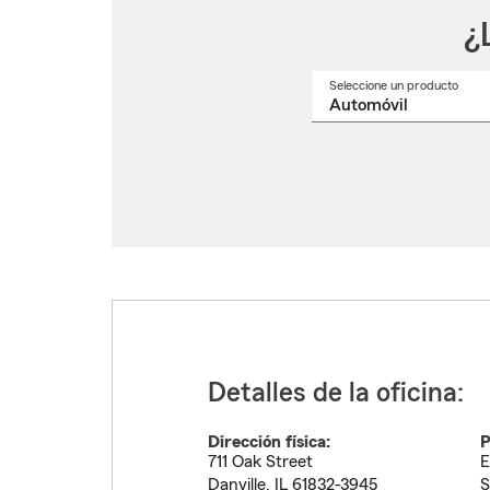
¿
Seleccione un producto
Selec
un
nomb
de
produ
del
menú
despl
Detalles de la oficina:
Dirección física:
P
711 Oak Street
E
Danville
,
IL
61832-3945
S