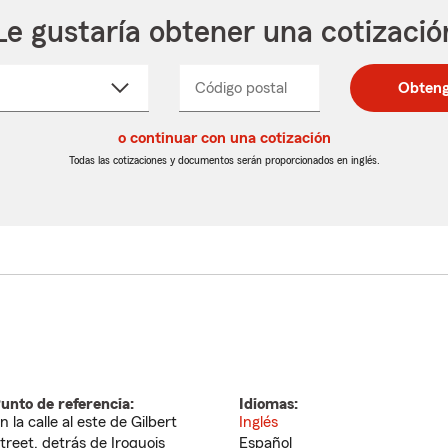
Le gustaría obtener una cotizació
cione
Código postal
Ingresa
Ingresa
Obteng
_____
un
un
re
código
código
cto
o continuar con una cotización
postal
postal
de
de
Todas las cotizaciones y documentos serán proporcionados en inglés.
egable
5
5
dígitos
dígitos
unto de referencia:
Idiomas:
n la calle al este de Gilbert
Inglés
treet, detrás de Iroquois
Español