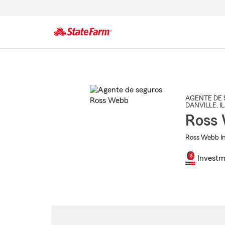
Comienzo
del
contenido
principal
AGENTE DE 
DANVILLE
, IL
Ross
Ross Webb In
Investm